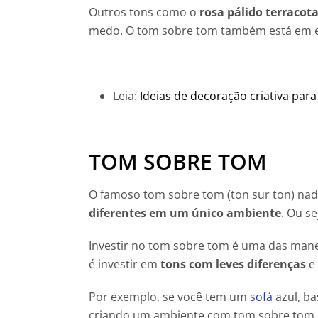
Outros tons como o
rosa pálido terracot
medo. O tom sobre tom também está em e
Leia:
Ideias de decoração criativa par
TOM SOBRE TOM
O famoso tom sobre tom (ton sur ton) na
diferentes em um único ambiente
. Ou s
Investir no tom sobre tom é uma das manei
é investir em
tons com leves diferenças
e 
Por exemplo, se você tem um
sofá
azul, ba
criando um ambiente com tom sobre tom