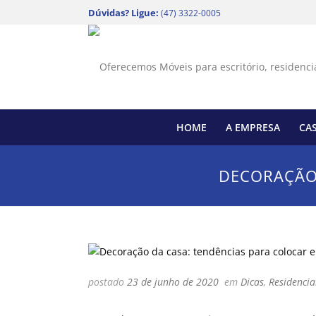
Dúvidas? Ligue:
(47) 3322-0005
HOME
A EMPRESA
CA
DECORAÇÃO 
postado
23 de junho de 2020
em
Dicas
,
Residencia