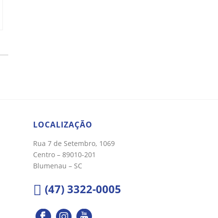
Chat WhatsApp
Por favor, preencha os campos abaixo para
conversar e teremos todo o prazer em
ajudá-lo!
LOCALIZAÇÃO
Rua 7 de Setembro, 1069
Centro – 89010-201
Blumenau – SC
(47) 3322-0005
Ao informar meus dados e clicar em ‘INICIAR CONVERSA’, eu
concordo com a
Política de Privacidade
.