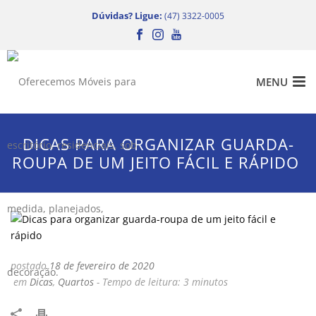
Dúvidas? Ligue:
(47) 3322-0005
DICAS PARA ORGANIZAR GUARDA-
ROUPA DE UM JEITO FÁCIL E RÁPIDO
postado
18 de fevereiro de 2020
em
Dicas
,
Quartos
-
Tempo de leitura:
3
minutos