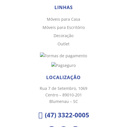
LINHAS
Móveis para Casa
Chat WhatsApp
Móveis para Escritório
Por favor, preencha os campos abaixo para
Decoração
conversar e teremos todo o prazer em
Outlet
ajudá-lo!
LOCALIZAÇÃO
Rua 7 de Setembro, 1069
Centro – 89010-201
Blumenau – SC
(47) 3322-0005
Ao informar meus dados e clicar em ‘INICIAR CONVERSA’, eu
concordo com a
Política de Privacidade
.