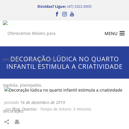
Dúvidas? Ligue:
(47) 3322-0005
DECORAÇÃO LÚDICA NO QUARTO
INFANTIL ESTIMULA A CRIATIVIDADE
postado
16 de dezembro de 2019
em
Blog
,
Quartos
-
Tempo de leitura:
3
minutos