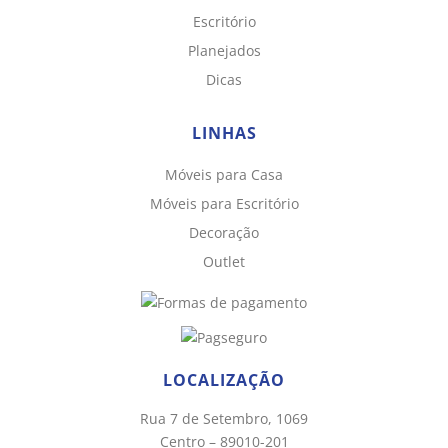
Escritório
Planejados
Dicas
LINHAS
Móveis para Casa
Chat WhatsApp
Móveis para Escritório
Por favor, preencha os campos abaixo para
Decoração
conversar e teremos todo o prazer em
Outlet
ajudá-lo!
LOCALIZAÇÃO
Rua 7 de Setembro, 1069
Centro – 89010-201