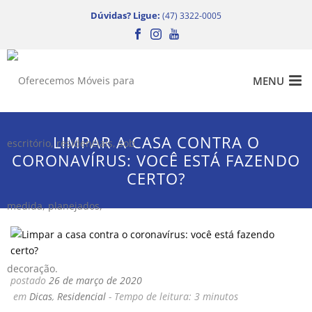
Dúvidas? Ligue:
(47) 3322-0005
LIMPAR A CASA CONTRA O
CORONAVÍRUS: VOCÊ ESTÁ FAZENDO
CERTO?
postado
26 de março de 2020
em
Dicas
,
Residencial
-
Tempo de leitura:
3
minutos