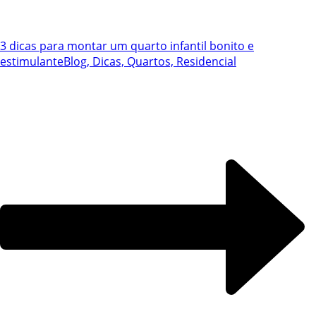
3 dicas para montar um quarto infantil bonito e
estimulante
Blog, Dicas, Quartos, Residencial
Chat WhatsApp
Por favor, preencha os campos abaixo para
conversar e teremos todo o prazer em
ajudá-lo!