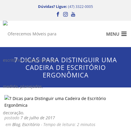
Dúvidas? Ligue:
(47) 3322-0005
7 DICAS PARA DISTINGUIR UMA
CADEIRA DE ESCRITÓRIO
ERGONÔMICA
postado
7 de julho de 2017
em
Blog
,
Escritório
-
Tempo de leitura:
2
minutos