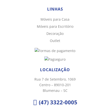
LINHAS
Móveis para Casa
Chat WhatsApp
Móveis para Escritório
Por favor, preencha os campos abaixo para
Decoração
conversar e teremos todo o prazer em
Outlet
ajudá-lo!
LOCALIZAÇÃO
Rua 7 de Setembro, 1069
Centro – 89010-201
Blumenau – SC
(47) 3322-0005
Ao informar meus dados e clicar em ‘INICIAR CONVERSA’, eu
concordo com a
Política de Privacidade
.