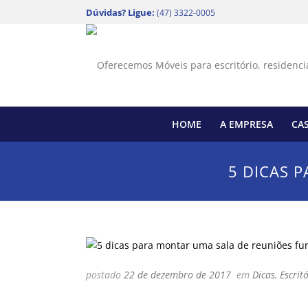
Dúvidas? Ligue:
(47) 3322-0005
HOME
A EMPRESA
CA
5 DICAS 
postado
22 de dezembro de 2017
em
Dicas
,
Escrit