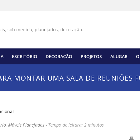
SA
ESCRITÓRIO
DECORAÇÃO
PROJETOS
ALUGAR
O
PARA MONTAR UMA SALA DE REUNIÕES 
ório
,
Móveis Planejados
-
Tempo de leitura:
2
minutos