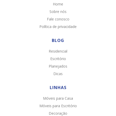
Home
Sobre nós
Fale conosco
Política de privacidade
BLOG
Residencial
Escritório
Planejados
Dicas
LINHAS
Móveis para Casa
Chat WhatsApp
Móveis para Escritório
Por favor, preencha os campos abaixo para
Decoração