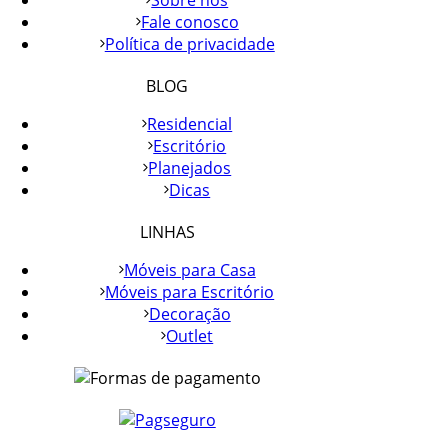
Sobre nós
Fale conosco
Política de privacidade
BLOG
Residencial
Escritório
Planejados
Dicas
LINHAS
Móveis para Casa
Móveis para Escritório
Decoração
Outlet
Chat WhatsApp
Por favor, preencha os campos abaixo para
conversar e teremos todo o prazer em
ajudá-lo!