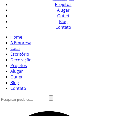
Projetos
Alugar
Outlet
Blog
Contato
Home
A Empresa
Casa
Escritório
Decoração
Projetos
Alugar
Outlet
Blog
Contato