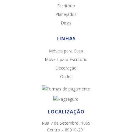
Escritório
Planejados
Dicas
LINHAS
Móveis para Casa
Chat WhatsApp
Móveis para Escritório
Por favor, preencha os campos abaixo para
Decoração
conversar e teremos todo o prazer em
Outlet
ajudá-lo!
LOCALIZAÇÃO
Rua 7 de Setembro, 1069
Centro – 89010-201