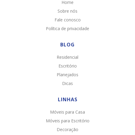
Home
Sobre nós
Fale conosco
Política de privacidade
BLOG
Residencial
Escritório
Planejados
Dicas
LINHAS
Móveis para Casa
Chat WhatsApp
Móveis para Escritório
Por favor, preencha os campos abaixo para
Decoração
conversar e teremos todo o prazer em