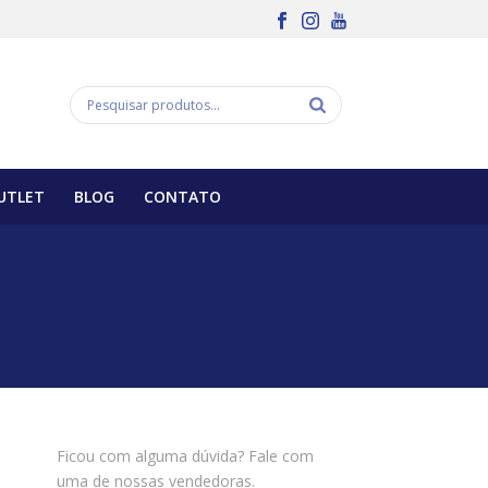
UTLET
BLOG
CONTATO
Ficou com alguma dúvida? Fale com
uma de nossas vendedoras.