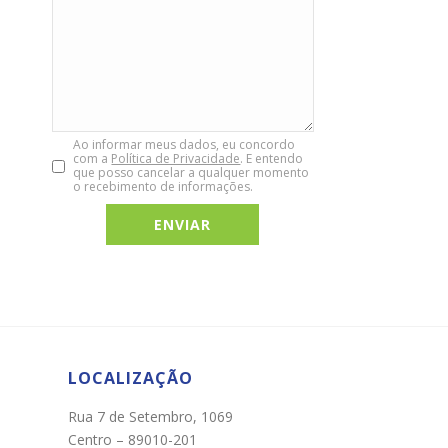
Ao informar meus dados, eu concordo
com a
Política de Privacidade
. E entendo
que posso cancelar a qualquer momento
o recebimento de informações.
Chat WhatsApp
Por favor, preencha os campos abaixo para
conversar e teremos todo o prazer em
ajudá-lo!
LOCALIZAÇÃO
Rua 7 de Setembro, 1069
Centro – 89010-201