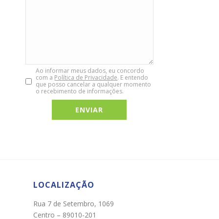
Ao informar meus dados, eu concordo
com a
Política de Privacidade
. E entendo
que posso cancelar a qualquer momento
o recebimento de informações.
Chat WhatsApp
Por favor, preencha os campos abaixo para
conversar e teremos todo o prazer em
ajudá-lo!
LOCALIZAÇÃO
Rua 7 de Setembro, 1069
Centro – 89010-201