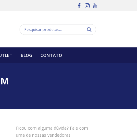
UTLET
BLOG
CONTATO
0M
Ficou com alguma dúvida? Fale com
uma de nossas vendedoras.