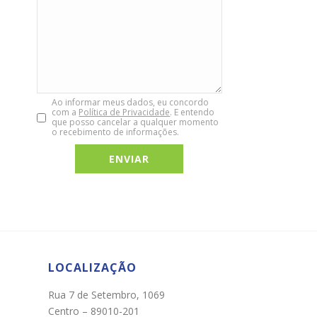
Ao informar meus dados, eu concordo
com a
Política de Privacidade
. E entendo
que posso cancelar a qualquer momento
o recebimento de informações.
Chat WhatsApp
Por favor, preencha os campos abaixo para
conversar e teremos todo o prazer em
ajudá-lo!
LOCALIZAÇÃO
Rua 7 de Setembro, 1069
Centro – 89010-201