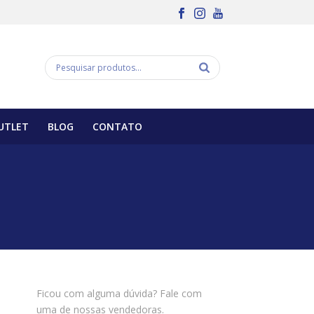
UTLET
BLOG
CONTATO
Ficou com alguma dúvida? Fale com
uma de nossas vendedoras.