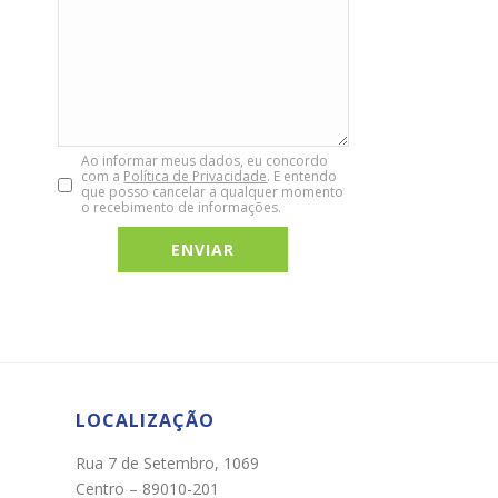
Ao informar meus dados, eu concordo
com a
Política de Privacidade
. E entendo
que posso cancelar a qualquer momento
o recebimento de informações.
Chat WhatsApp
Por favor, preencha os campos abaixo para
conversar e teremos todo o prazer em
ajudá-lo!
LOCALIZAÇÃO
Rua 7 de Setembro, 1069
Centro – 89010-201