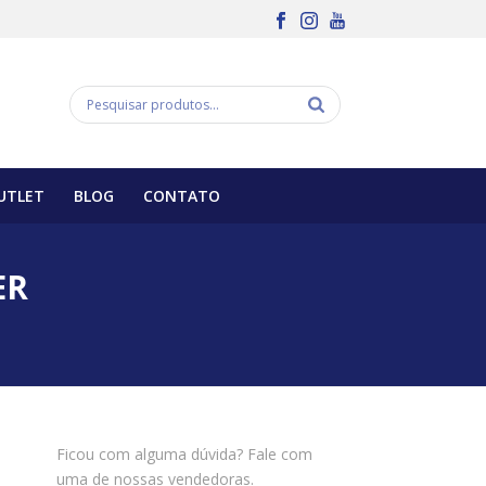
UTLET
BLOG
CONTATO
ER
Ficou com alguma dúvida? Fale com
uma de nossas vendedoras.