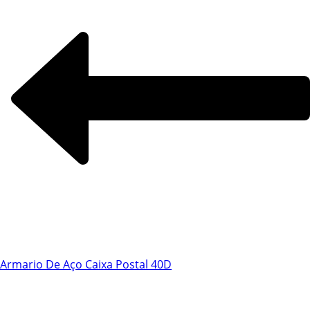
Chat WhatsApp
Armario De Aço Caixa Postal 40D
Por favor, preencha os campos abaixo para
conversar e teremos todo o prazer em