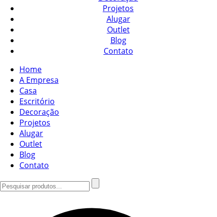
Projetos
Alugar
Outlet
Blog
Contato
Home
A Empresa
Casa
Escritório
Decoração
Projetos
Alugar
Outlet
Blog
Contato