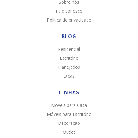
Sobre nós
Fale conosco
Política de privacidade
BLOG
Residencial
Escritório
Planejados
Dicas
LINHAS
Móveis para Casa
Chat WhatsApp
Móveis para Escritório
Por favor, preencha os campos abaixo para
Decoração
conversar e teremos todo o prazer em
Outlet
ajudá-lo!