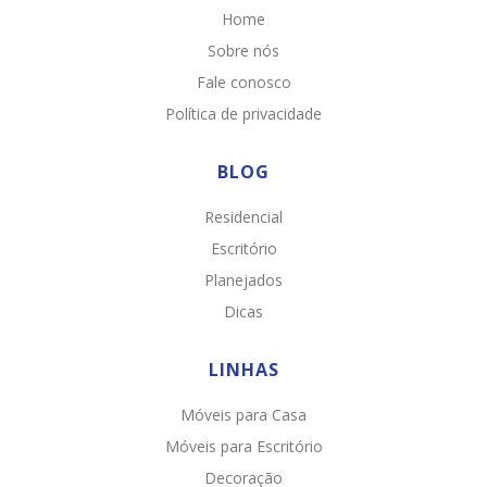
Home
Sobre nós
Fale conosco
Política de privacidade
BLOG
Residencial
Escritório
Planejados
Dicas
LINHAS
Móveis para Casa
Chat WhatsApp
Móveis para Escritório
Por favor, preencha os campos abaixo para
Decoração