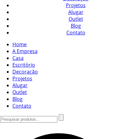
Projetos
Alugar
Outlet
Blog
Contato
Home
A Empresa
Casa
Escritório
Decoração
Projetos
Alugar
Outlet
Blog
Contato