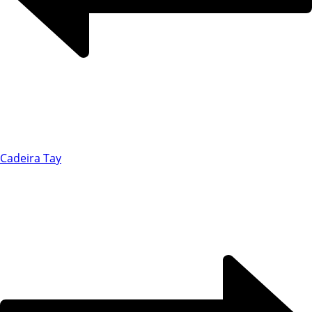
Chat WhatsApp
Cadeira Tay
Por favor, preencha os campos abaixo para
conversar e teremos todo o prazer em
ajudá-lo!