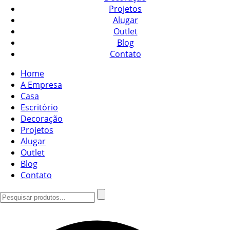
Projetos
Alugar
Outlet
Blog
Contato
Home
A Empresa
Casa
Escritório
Decoração
Projetos
Alugar
Outlet
Blog
Contato