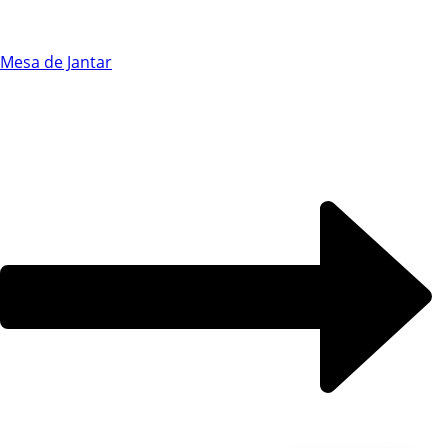
Chat WhatsApp
Mesa de Jantar
Por favor, preencha os campos abaixo para
conversar e teremos todo o prazer em
ajudá-lo!
Ao informar meus dados e clicar em ‘INICIAR CONVERSA’, eu
concordo com a
Política de Privacidade
.
INICIAR CONVERSA