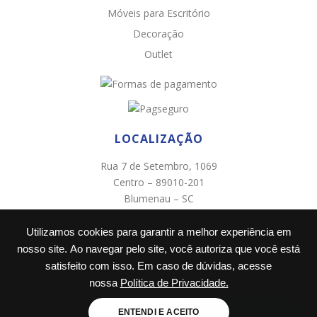
Chat WhatsApp
Móveis para Escritório
Por favor, preencha os campos abaixo para
Decoração
conversar e teremos todo o prazer em
Outlet
ajudá-lo!
LOCALIZAÇÃO
Rua 7 de Setembro, 1069
Centro – 89010-201
Blumenau – SC
(47) 3322-0005
Utilizamos cookies para garantir a melhor experiência em
Ao informar meus dados e clicar em ‘INICIAR CONVERSA’, eu
concordo com a
Política de Privacidade
.
nosso site. Ao navegar pelo site, você autoriza que você está
satisfeito com isso. Em caso de dúvidas, acesse
INICIAR CONVERSA
nossa
Política de Privacidade.
ENTENDI E ACEITO