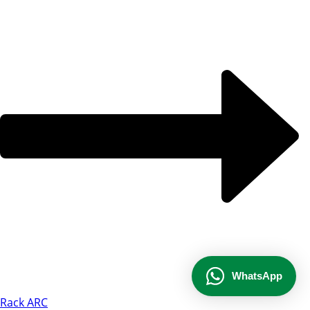
conversar e teremos todo o prazer em
ajudá-lo!
Ao informar meus dados e clicar em ‘INICIAR CONVERSA’, eu
concordo com a
Política de Privacidade
.
INICIAR CONVERSA
WhatsApp
Rack ARC