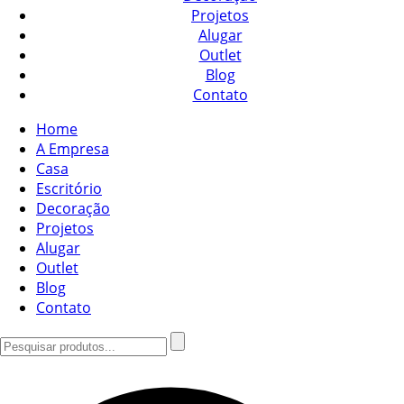
Projetos
Alugar
Outlet
Blog
Contato
Home
A Empresa
Casa
Escritório
Decoração
Projetos
Alugar
Outlet
Blog
Contato