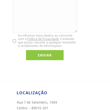
Ao informar meus dados, eu concordo
com a
Política de Privacidade
. E entendo
que posso cancelar a qualquer momento
o recebimento de informações.
Chat WhatsApp
Por favor, preencha os campos abaixo para
conversar e teremos todo o prazer em
ajudá-lo!
LOCALIZAÇÃO
Rua 7 de Setembro, 1069
Centro – 89010-201