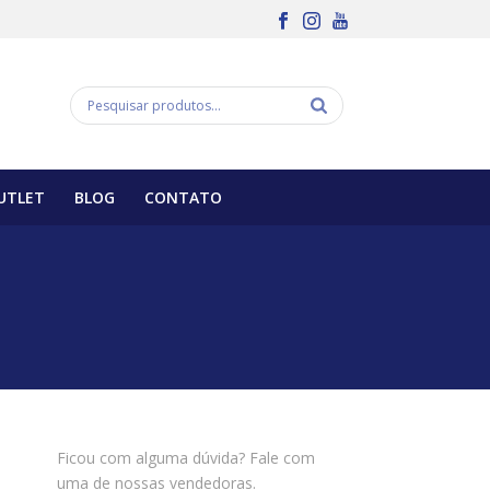
UTLET
BLOG
CONTATO
Ficou com alguma dúvida? Fale com
uma de nossas vendedoras.