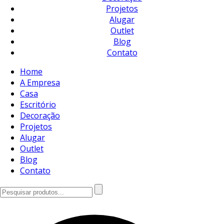
Projetos
Alugar
Outlet
Blog
Contato
Home
A Empresa
Casa
Escritório
Decoração
Projetos
Alugar
Outlet
Blog
Contato