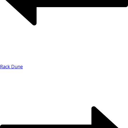
Chat WhatsApp
Rack Dune
Por favor, preencha os campos abaixo para
conversar e teremos todo o prazer em
ajudá-lo!