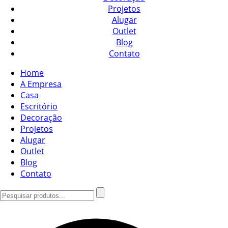
Projetos
Alugar
Outlet
Blog
Contato
Home
A Empresa
Casa
Escritório
Decoração
Projetos
Alugar
Outlet
Blog
Contato