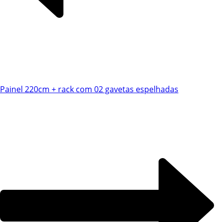
Chat WhatsApp
Painel 220cm + rack com 02 gavetas espelhadas
Por favor, preencha os campos abaixo para
conversar e teremos todo o prazer em
ajudá-lo!