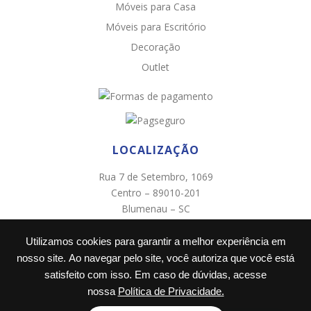
Móveis para Casa
Chat WhatsApp
Móveis para Escritório
Por favor, preencha os campos abaixo para
Decoração
conversar e teremos todo o prazer em
Outlet
ajudá-lo!
LOCALIZAÇÃO
Rua 7 de Setembro, 1069
Centro – 89010-201
Blumenau – SC
(47) 3322-0005
Utilizamos cookies para garantir a melhor experiência em
Ao informar meus dados e clicar em ‘INICIAR CONVERSA’, eu
concordo com a
Política de Privacidade
.
nosso site. Ao navegar pelo site, você autoriza que você está
satisfeito com isso. Em caso de dúvidas, acesse
INICIAR CONVERSA
nossa
Política de Privacidade.