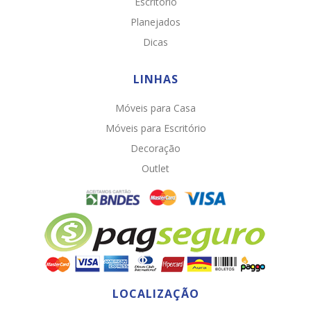
Escritório
Planejados
Dicas
LINHAS
Móveis para Casa
Móveis para Escritório
Decoração
Chat WhatsApp
Outlet
Por favor, preencha os campos abaixo para
conversar e teremos todo o prazer em
ajudá-lo!
LOCALIZAÇÃO