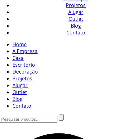
Projetos
Alugar
Outlet
Blog
Contato
Home
A Empresa
Casa
Escritório
Decoração
Projetos
Alugar
Outlet
Blog
Contato