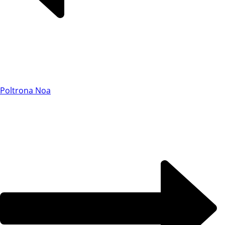
Chat WhatsApp
Poltrona Noa
Por favor, preencha os campos abaixo para
conversar e teremos todo o prazer em
ajudá-lo!