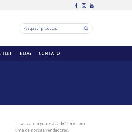
UTLET
BLOG
CONTATO
Ficou com alguma dúvida? Fale com
uma de nossas vendedoras.