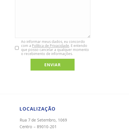
Ao informar meus dados, eu concordo
com a
Política de Privacidade
. E entendo
que posso cancelar a qualquer momento
o recebimento de informações.
Chat WhatsApp
Por favor, preencha os campos abaixo para
conversar e teremos todo o prazer em
ajudá-lo!
LOCALIZAÇÃO
Rua 7 de Setembro, 1069
Centro – 89010-201