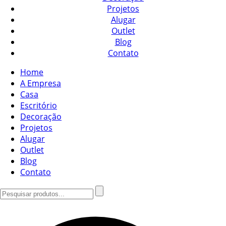
Projetos
Alugar
Outlet
Blog
Contato
Home
A Empresa
Casa
Escritório
Decoração
Projetos
Alugar
Outlet
Blog
Contato