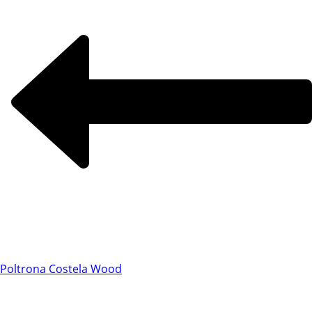
Chat WhatsApp
Poltrona Costela Wood
Por favor, preencha os campos abaixo para
conversar e teremos todo o prazer em