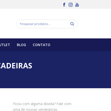
UTLET
BLOG
CONTATO
CADEIRAS
Ficou com alguma dúvida? Fale com
uma de nossas vendedoras.