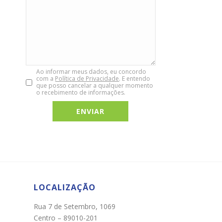
Ao informar meus dados, eu concordo
com a
Política de Privacidade
. E entendo
que posso cancelar a qualquer momento
o recebimento de informações.
Chat WhatsApp
Por favor, preencha os campos abaixo para
conversar e teremos todo o prazer em
ajudá-lo!
LOCALIZAÇÃO
Rua 7 de Setembro, 1069
Centro – 89010-201