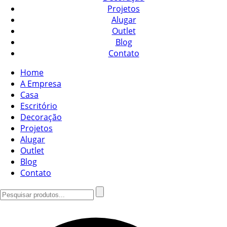
Projetos
Alugar
Outlet
Blog
Contato
Home
A Empresa
Casa
Escritório
Decoração
Projetos
Alugar
Outlet
Blog
Contato