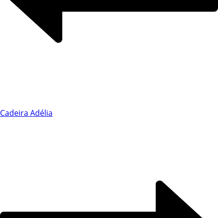
Chat WhatsApp
Cadeira Adélia
Por favor, preencha os campos abaixo para
conversar e teremos todo o prazer em
ajudá-lo!