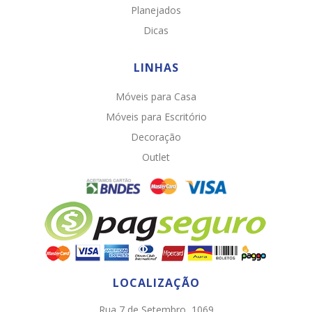
Planejados
Dicas
LINHAS
Móveis para Casa
Móveis para Escritório
Decoração
Chat WhatsApp
Outlet
Por favor, preencha os campos abaixo para
conversar e teremos todo o prazer em
ajudá-lo!
LOCALIZAÇÃO
Rua 7 de Setembro, 1069