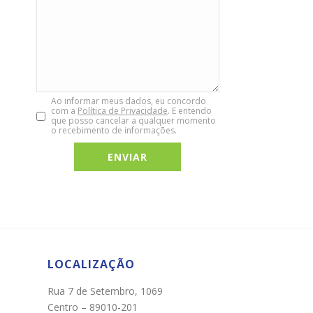
Ao informar meus dados, eu concordo
com a
Política de Privacidade
. E entendo
que posso cancelar a qualquer momento
o recebimento de informações.
Chat WhatsApp
Por favor, preencha os campos abaixo para
conversar e teremos todo o prazer em
ajudá-lo!
LOCALIZAÇÃO
Rua 7 de Setembro, 1069
Centro – 89010-201