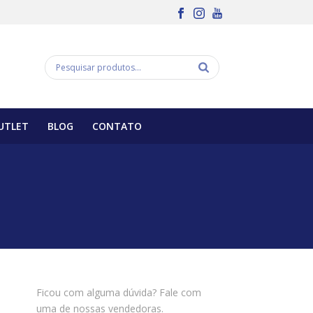
UTLET
BLOG
CONTATO
Ficou com alguma dúvida? Fale com
uma de nossas vendedoras.