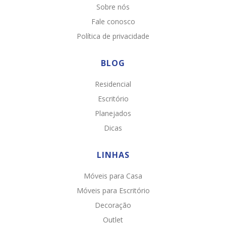
Sobre nós
Fale conosco
Política de privacidade
BLOG
Residencial
Escritório
Planejados
Dicas
LINHAS
Móveis para Casa
Chat WhatsApp
Móveis para Escritório
Por favor, preencha os campos abaixo para
Decoração
conversar e teremos todo o prazer em
Outlet
ajudá-lo!