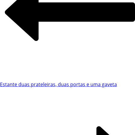
Chat WhatsApp
Estante duas prateleiras, duas portas e uma gaveta
Por favor, preencha os campos abaixo para
conversar e teremos todo o prazer em
ajudá-lo!