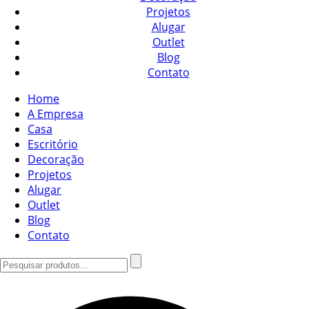
Projetos
Alugar
Outlet
Blog
Contato
Home
A Empresa
Casa
Escritório
Decoração
Projetos
Alugar
Outlet
Blog
Contato