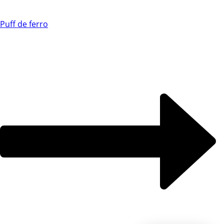
Chat WhatsApp
Puff de ferro
Por favor, preencha os campos abaixo para
conversar e teremos todo o prazer em
ajudá-lo!
Ao informar meus dados e clicar em ‘INICIAR CONVERSA’, eu
concordo com a
Política de Privacidade
.
INICIAR CONVERSA