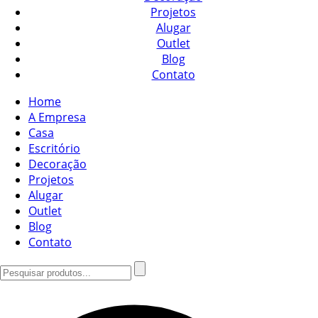
Projetos
Alugar
Outlet
Blog
Contato
Home
A Empresa
Casa
Escritório
Decoração
Projetos
Alugar
Outlet
Blog
Contato