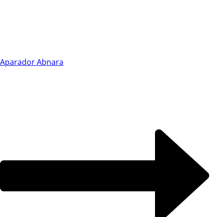
Chat WhatsApp
Aparador Abnara
Por favor, preencha os campos abaixo para
conversar e teremos todo o prazer em
ajudá-lo!
Ao informar meus dados e clicar em ‘INICIAR CONVERSA’, eu