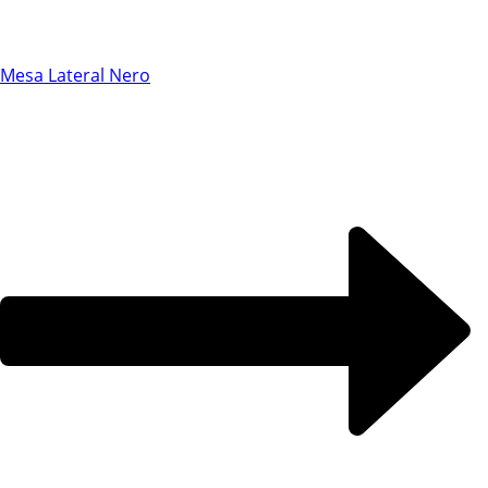
Chat WhatsApp
Mesa Lateral Nero
Por favor, preencha os campos abaixo para
conversar e teremos todo o prazer em
ajudá-lo!
Ao informar meus dados e clicar em ‘INICIAR CONVERSA’, eu
concordo com a
Política de Privacidade
.
INICIAR CONVERSA