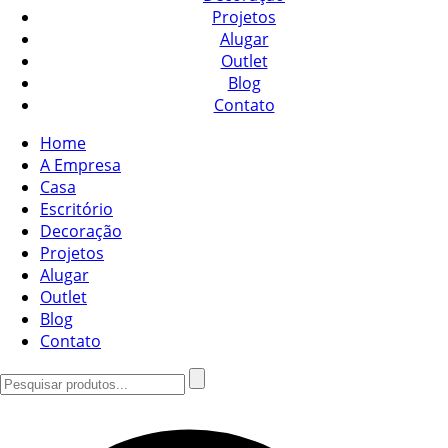
Projetos
Alugar
Outlet
Blog
Contato
Home
A Empresa
Casa
Escritório
Decoração
Projetos
Alugar
Outlet
Blog
Contato