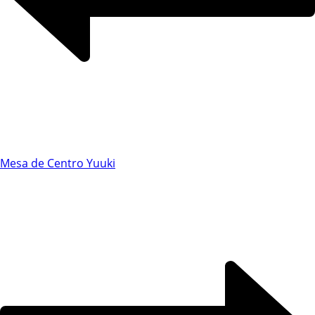
Chat WhatsApp
Mesa de Centro Yuuki
Por favor, preencha os campos abaixo para
conversar e teremos todo o prazer em
ajudá-lo!