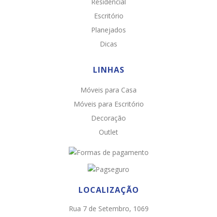
Residencial
Escritório
Planejados
Dicas
LINHAS
Móveis para Casa
Chat WhatsApp
Móveis para Escritório
Por favor, preencha os campos abaixo para
Decoração
conversar e teremos todo o prazer em
Outlet
ajudá-lo!
LOCALIZAÇÃO
Rua 7 de Setembro, 1069