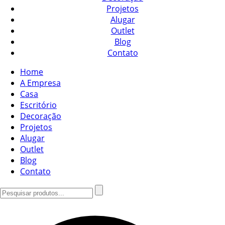
Projetos
Alugar
Outlet
Blog
Contato
Home
A Empresa
Casa
Escritório
Decoração
Projetos
Alugar
Outlet
Blog
Contato