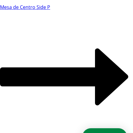
Chat WhatsApp
Mesa de Centro Side P
Por favor, preencha os campos abaixo para
conversar e teremos todo o prazer em
ajudá-lo!
Ao informar meus dados e clicar em ‘INICIAR CONVERSA’, eu
concordo com a
Política de Privacidade
.
INICIAR CONVERSA