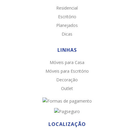
Residencial
Escritório
Planejados
Dicas
LINHAS
Móveis para Casa
Chat WhatsApp
Móveis para Escritório
Por favor, preencha os campos abaixo para
Decoração
conversar e teremos todo o prazer em
Outlet
ajudá-lo!
LOCALIZAÇÃO