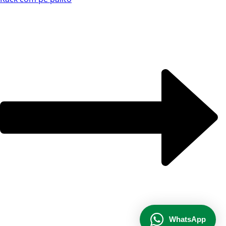
Por favor, preencha os campos abaixo para
conversar e teremos todo o prazer em
ajudá-lo!
Ao informar meus dados e clicar em ‘INICIAR CONVERSA’, eu
concordo com a
Política de Privacidade
.
INICIAR CONVERSA
WhatsApp