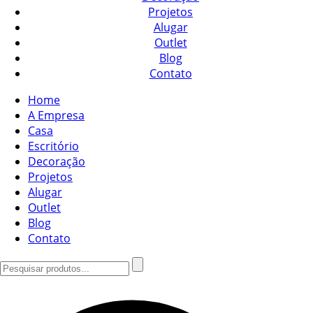
Projetos
Alugar
Outlet
Blog
Contato
Home
A Empresa
Casa
Escritório
Decoração
Projetos
Alugar
Outlet
Blog
Contato