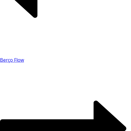
Chat WhatsApp
Berço Flow
Por favor, preencha os campos abaixo para
conversar e teremos todo o prazer em
ajudá-lo!