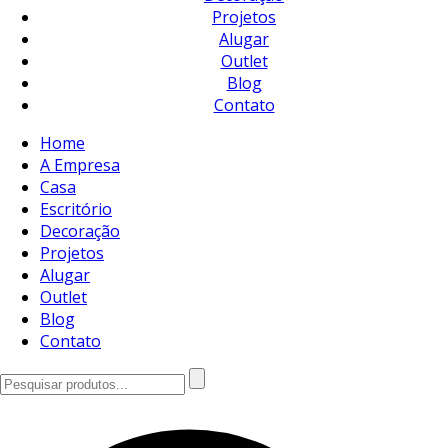
Projetos
Alugar
Outlet
Blog
Contato
Home
A Empresa
Casa
Escritório
Decoração
Projetos
Alugar
Outlet
Blog
Contato