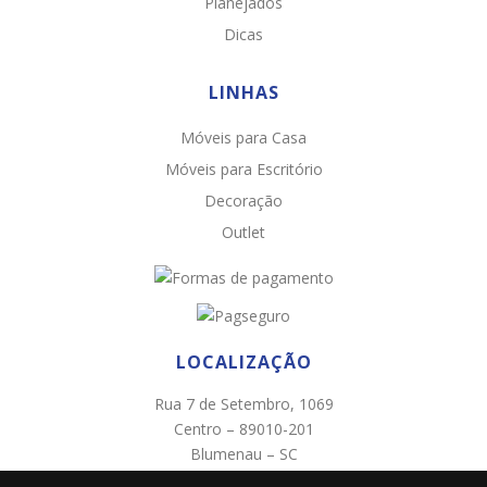
Planejados
Dicas
LINHAS
Móveis para Casa
Chat WhatsApp
Móveis para Escritório
Por favor, preencha os campos abaixo para
Decoração
conversar e teremos todo o prazer em
Outlet
ajudá-lo!
LOCALIZAÇÃO
Rua 7 de Setembro, 1069
Centro – 89010-201
Blumenau – SC