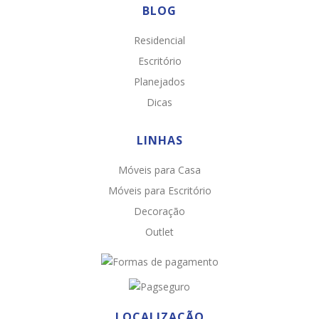
BLOG
Residencial
Escritório
Planejados
Dicas
LINHAS
Móveis para Casa
Chat WhatsApp
Móveis para Escritório
Por favor, preencha os campos abaixo para
Decoração
conversar e teremos todo o prazer em
Outlet
ajudá-lo!
LOCALIZAÇÃO