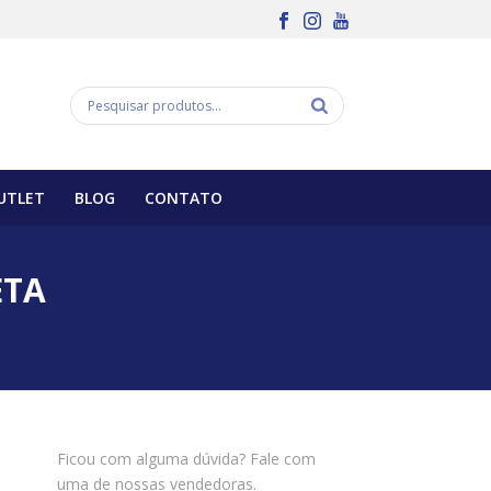
UTLET
BLOG
CONTATO
ETA
Ficou com alguma dúvida? Fale com
uma de nossas vendedoras.