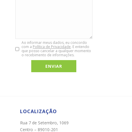
Ao informar meus dados, eu concordo
com a
Política de Privacidade
. E entendo
que posso cancelar a qualquer momento
o recebimento de informações.
Chat WhatsApp
Por favor, preencha os campos abaixo para
conversar e teremos todo o prazer em
ajudá-lo!
LOCALIZAÇÃO
Rua 7 de Setembro, 1069
Centro – 89010-201