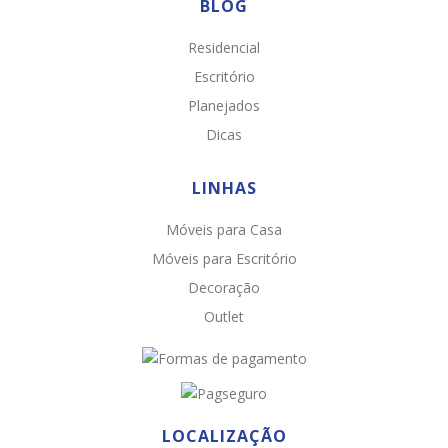
BLOG
Residencial
Escritório
Planejados
Dicas
LINHAS
Móveis para Casa
Chat WhatsApp
Móveis para Escritório
Por favor, preencha os campos abaixo para
Decoração
conversar e teremos todo o prazer em
Outlet
ajudá-lo!
LOCALIZAÇÃO