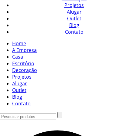
Projetos
Alugar
Outlet
Blog
Contato
Home
A Empresa
Casa
Escritório
Decoração
Projetos
Alugar
Outlet
Blog
Contato