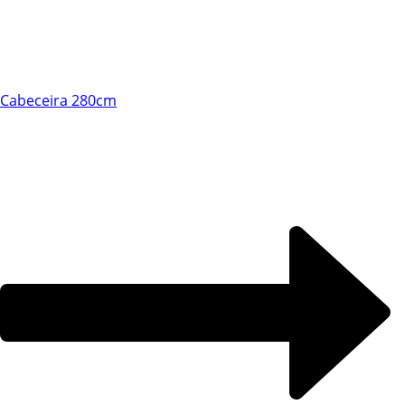
Chat WhatsApp
Cabeceira 280cm
Por favor, preencha os campos abaixo para
conversar e teremos todo o prazer em
ajudá-lo!
Ao informar meus dados e clicar em ‘INICIAR CONVERSA’, eu
concordo com a
Política de Privacidade
.